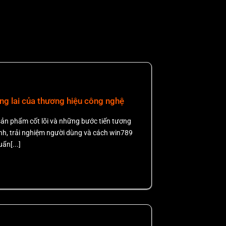
ng lai của thương hiệu công nghệ
ản phẩm cốt lõi và những bước tiến tương
ranh, trải nghiệm người dùng và cách win789
ẩn[...]
win789?
c như một hình thức giải trí có giới hạn, thay vì phương