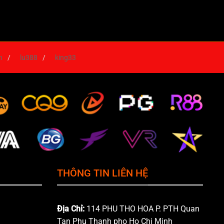
và ngược lại. Cách tiếp cận này phù hợp với người chơi dài
n
lu388
king33
ợi nhuận.
THÔNG TIN LIÊN HỆ
win789
 được xem trọng ngang với kiến thức kèo cược.
Địa Chỉ:
114 PHU THO HOA P. PTH Quan
Tan Phu Thanh pho Ho Chi Minh