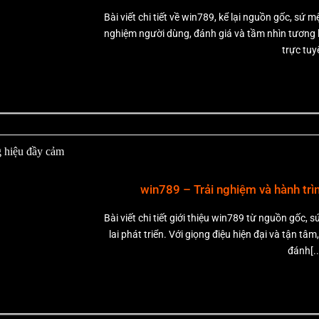
 vì cảm thấy “sắp gỡ được”. Xác suất không thay đổi chỉ vì bạn 
Bài viết chi tiết về win789, kể lại nguồn gốc, sứ 
nghiệm người dùng, đánh giá và tầm nhìn tương lai
trực tuy
5. Tách biệt tài khoản cá cược với tài khoản cá nhâ
cược tại
. Điều này giúp theo dõi dòng tiền rõ ràng, tránh lẫn lộn
i kế hoạch.
 lược quản lý vốn cá cược thực tế tại 
em
. Dù bạn chơi thể thao, casino trực tuyến hay game quay số t
win789 – Trải nghiệm và hành tr
Bài viết chi tiết giới thiệu win789 từ nguồn gốc
Phương pháp chia vốn theo đơn vị cược (unit)
lai phát triển. Với giọng điệu hiện đại và tận tâm
c tiêu chuẩn của bạn. Ví dụ: nếu ngân sách tháng là 10.000.00
đánh[..
it tùy mức độ tự tin, hạn chế biến động lớn trong tài khoản.
Chiến lược phần trăm cố định