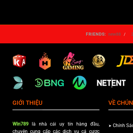
Với chiến lược này, bạn cược một tỷ lệ không đổi (1–3%) t
hạn, muốn bảo toàn vốn mà vẫn tối ưu tốc độ tăng trưởn
FRIENDS:
new88
Giả sử bạn nạp 5.000.000 VNĐ vào tài khoản win789 với m
Nếu đạt 
Mô hình này giúp bạn né khỏi tình trạng “cháy tài khoản” 
GIỚI THIỆU
VỀ CHÚN
Kiểm 
Nhiều người chơi có chiến lược tốt nhưng vẫn thua dài h
Win789
là nhà cái uy tín hàng đầu,
Chính Sá
chuyên cung cấp các dịch vụ cá cược