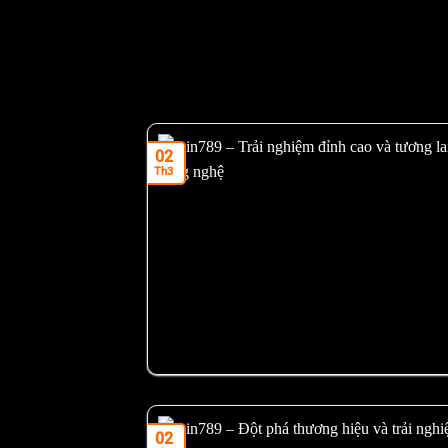
02
Th3
Chơi c
Chơi có trách nhiệm (choi co trach nhiem)
là tập hợp cá
02