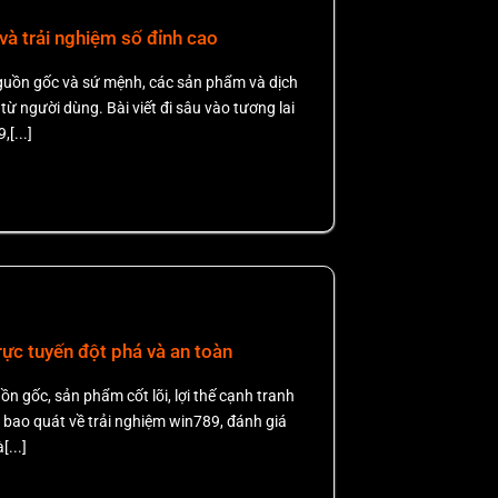
ộng vận hành.
và trải nghiệm số đỉnh cao
g lợi nhuận, nhận diện cảm xúc tiêu cực và biết dừng lại
h nhiệm với mọi quyết định của mình.
guồn gốc và sứ mệnh, các sản phẩm và dịch
 từ người dùng. Bài viết đi sâu vào tương lai
[...]
ền vô tội vạ, vay mượn để gỡ thua. Điều này không chỉ ảnh
soát. Vì vậy, win789 xây dựng khung chơi có trách nhiệm
i.
cược.
rực tuyến đột phá và an toàn
n gốc, sản phẩm cốt lõi, lợi thế cạnh tranh
n bao quát về trải nghiệm win789, đánh giá
...]
9