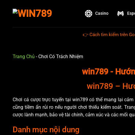
Bỏ
qua
Casino
Esp
nội
dung
👉 Cách tìm kiếm trên Google: win
Trang Chủ
-
Chơi Có Trách Nhiệm
win789 - Hướng
win789 – Hướ
Chơi cá cược trực tuyến tại win789 có thể mang lại cảm g
cũng tiềm ẩn rủi ro nếu người chơi thiếu kiểm soát. T
cược lành mạnh, bảo vệ tài chính, cảm xúc và các mối qua
Danh mục nội dung