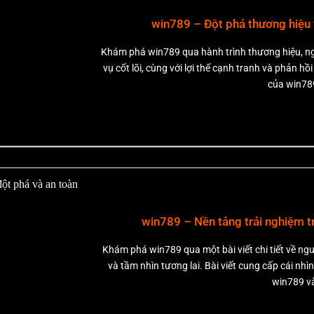
9 trên
, triết lý này được đặt ở vị trí trung tâm trong mọi hoạt đ
win789 – Đột phá thương hiệu 
khuôn khổ an toàn: bạn chủ động đặt giới hạn, quản lý kỳ vọn
nh bạch, công cụ hỗ trợ tự kiểm soát, còn người chơi chịu trác
Khám phá win789 qua hành trình thương hiệu, n
vụ cốt lõi, cùng với lợi thế cạnh tranh và phản hồi
của win789,
Vì sao chơi có trách nhiệm là ưu tiên hàng đầu?
o bắt nguồn từ việc thiếu kế hoạch: cược theo cảm xúc, tăng ti
lực tâm lý, thậm chí liên quan pháp lý nếu nợ nần vượt kiểm 
iảm tối đa nguy cơ người chơi rơi vào vòng xoáy thua lỗ kéo dà
vệ người mới khỏi những sai lầm điển hình khi mới tiếp cận cá 
win789 – Nền tảng trải nghiệm t
Tạo môi trường công bằng, minh bạch, chuẩn mực quốc tế.
Khám phá win789 qua một bài viết chi tiết về nguồ
Duy trì hình ảnh thương hiệu bền vững của
trên thị trường.
và tầm nhìn tương lai. Bài viết cung cấp cái nhì
win789 và[
Bộ nguyên tắc vàng khi chơi tại win78