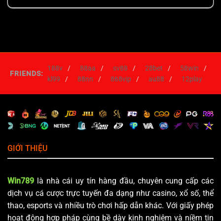
3.3. Thông tin giao dịch & lịch sử cược
Lịch sử nạp tiền, rút tiền, chuyển quỹ giữa các ví.
Lịch sử đặt cược: loại trò chơi, mức cược, kết quả, thời
gian.
Thông tin khuyến mãi, thưởng đã nhận và điều kiện đi
188v
88aa
sv88
28bet
58win
FRIENDS:
kèm.
kl99
88nn
868vip
au88
12play
Dữ liệu giao dịch giúp win789 đối soát hệ thống, hỗ trợ
khiếu nại, truy vết các dấu hiệu bất thường và tối ưu
chương trình ưu đãi cho từng nhóm người chơi.
GIỚI THIỆU
3.4. Dữ liệu kỹ thuật & hành vi sử dụng
Địa chỉ IP, loại trình duyệt, hệ điều hành, loại thiết bị.
Win789
là nhà cái uy tín hàng đầu, chuyên cung cấp các
Cookie phiên, mã nhận diện thiết bị, ngôn ngữ sử dụng.
dịch vụ cá cược trực tuyến đa dạng như casino, xổ số, thể
Thời gian đăng nhập, thời lượng phiên chơi, trang đã truy
thao, esports và nhiều trò chơi hấp dẫn khác. Với giấy phép
cập.
hoạt động hợp pháp cùng bề dày kinh nghiệm và niềm tin