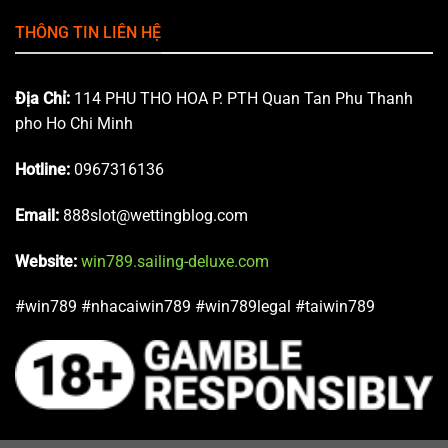
THÔNG TIN LIÊN HỆ
4.4. Truyền thông, chăm sóc khách hàng & tiếp thị
Khi được bạn đồng ý, chúng tôi có thể sử dụng email, số
điện thoại hoặc thông báo trong tài khoản win789 để:
Địa Chỉ:
114 PHU THO HOA P. PTH Quan Tan Phu Thanh
pho Ho Chi Minh
Gửi thông tin khuyến mãi, giải đấu, sự kiện đặc biệt.
Hotline:
0967316136
Cập nhật thay đổi về điều khoản, quyen rieng tu, chính
sách thưởng.
Email:
888slot@wettingblog.com
Khảo sát chất lượng dịch vụ nhằm cải thiện trải nghiệm
trên
.
Website:
win789.sailing-deluxe.com
Bạn luôn có thể từ chối nhận các thông tin mang tính tiếp
#win789 #nhacaiwin789 #win789legal #taiwin789
thị qua tùy chọn hủy đăng ký (unsubscribe) hoặc liên hệ bộ
phận hỗ trợ.
5. Cookies & Các Công Nghệ Theo Dõi Trên
Win789