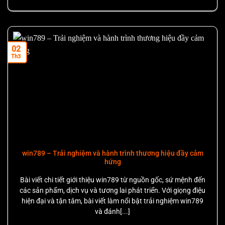
Các dữ liệu này chủ yếu được dùng để tạo, kích hoạt và hỗ
trợ tài khoản win789 của bạn.
3.2. Thông tin xác minh danh tính (KYC)
02
Th3
Trong một số trường hợp, đặc biệt khi giao dịch số tiền lớn
hoặc có dấu hiệu rủi ro, hệ thống có thể yêu cầu:
Ảnh CMND/CCCD/Hộ chiếu đã che bớt thông tin nhạy cảm
không cần thiết.
Ảnh chân dung (selfie) đối chiếu với giấy tờ.
Thông tin tài khoản ngân hàng, ví điện tử bạn dùng để
win789 – Trải nghiệm và hành trình thương hiệu đầy cảm
nạp/rút.
hứng
Mục đích chính là chống gian lận, rửa tiền, bảo vệ tài sản
Bài viết chi tiết giới thiệu win789 từ nguồn gốc, sứ mệnh đến
các sản phẩm, dịch vụ và tương lai phát triển. Với giọng điệu
của chính bạn và tuân thủ quy định pháp lý nơi chúng tôi
hiện đại và tận tâm, bài viết làm nổi bật trải nghiệm win789
hoạt động.
và đánh[...]