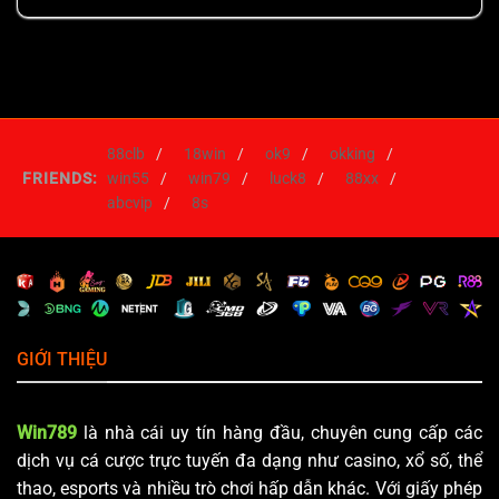
Hoàn trả VIP cao hơn
: Tỷ lệ hoàn trả tổng cược hoặc tổng
thua tăng dần theo hạng.
Quà tặng sinh nhật & sự kiện đặc biệt
: Tiền mặt, freebet
hoặc quà hiện vật.
88clb
18win
ok9
okking
Hạn mức rút tiền cao hơn và xử lý nhanh
: Ưu tiên xét duyệt,
FRIENDS:
win55
win79
luck8
88xx
hạn mức giao dịch lớn phù hợp với cao thủ vốn mạnh.
abcvip
8s
Chăm sóc khách hàng riêng
: Nhân viên account manager
hỗ trợ 1-1 qua nhiều kênh.
Đi kèm là hệ thống tích điểm dựa trên doanh thu cược, cho
phép đổi điểm lấy tiền mặt, voucher hoặc vé tham gia giải
GIỚI THIỆU
đấu nội bộ của win789.
Sự kiện theo mùa: lễ Tết, giải đấu bóng đá, game mới
Win789
là nhà cái uy tín hàng đầu, chuyên cung cấp các
Bên cạnh các ưu đãi cố định, win789 còn tung nhiều
dịch vụ cá cược trực tuyến đa dạng như casino, xổ số, thể
chương trình khuyến mãi ngắn hạn:
thao, esports và nhiều trò chơi hấp dẫn khác. Với giấy phép