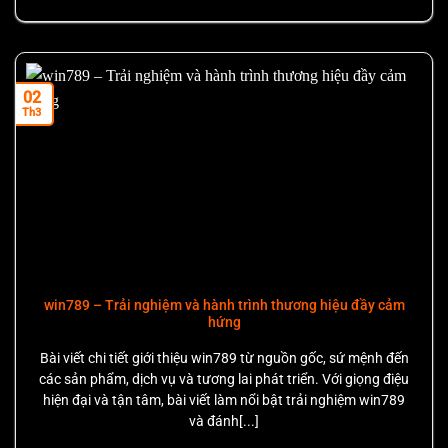
châu Âu, tài xỉu…).
Hoàn trả casino/live casino
: Áp dụng cho baccarat,
roulette, blackjack, sicbo… tùy chính sách từng nhà cung
cấp game tích hợp trên
.
02
Th3
Hoàn trả slot & game khác
: Slot, bắn cá, mini game, keno
có thể nằm trong nhóm hoàn trả riêng với tỷ lệ thấp hơn
nhưng tần suất nhận đều.
Một số gói hoàn trả win789 được cộng tự động, trong khi
có gói yêu cầu người chơi phải “nhấn nhận” trong mục
khuyến mãi. Bỏ lỡ thời gian nhận đồng nghĩa mất luôn
quyền lợi, nên bạn cần theo dõi thông báo thường xuyên.
win789 – Trải nghiệm và hành trình thương hiệu đầy cảm
hứng
Khuyến mãi VIP & chương trình tích lũy điểm
Bài viết chi tiết giới thiệu win789 từ nguồn gốc, sứ mệnh đến
Dành cho người chơi trung thành, win789 thường áp dụng
các sản phẩm, dịch vụ và tương lai phát triển. Với giọng điệu
hiện đại và tận tâm, bài viết làm nổi bật trải nghiệm win789
mô hình VIP nhiều cấp độ. Mỗi cấp cho phép nhận ưu đãi
và đánh[...]
khuyến mãi hấp dẫn hơn: