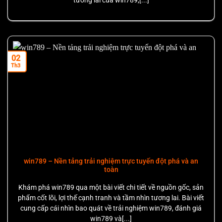
tương lai của win789,[...]
thống giúp bạn không bỏ sót ưu đãi nào đang hoạt động
trên
.
Khuyến mãi chào mừng thành viên mới win789
02
Khuyến mãi chào mừng là bước khởi đầu quan trọng khi
Th3
tham gia bất kỳ nhà cái nào, và win789 cũng không ngoại
lệ. Thông thường, người chơi mới sẽ được nhận các dạng
ưu đãi sau (tùy thời điểm có thể biến động):
Thưởng nạp đầu 100% – 200%
: Tăng gấp đôi hoặc hơn số
vốn nạp lần đầu, áp dụng cho thể thao, casino hoặc tổng
tài khoản.
win789 – Nền tảng trải nghiệm trực tuyến đột phá và an
Freebet hoặc vòng quay miễn phí
: Một số gói ưu đãi cung
toàn
cấp lượt cược miễn phí tại slot hoặc game thể thao ảo, cho
Khám phá win789 qua một bài viết chi tiết về nguồn gốc, sản
phép người chơi thử nghiệm mà không cần rủi ro vốn thật
phẩm cốt lõi, lợi thế cạnh tranh và tầm nhìn tương lai. Bài viết
quá lớn.
cung cấp cái nhìn bao quát về trải nghiệm win789, đánh giá
win789 và[...]
Gói bảo hiểm vé cược đầu tiên
: Nếu vé cược đầu tiên thua,