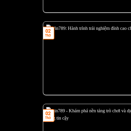
Điều này có nghĩa là dù bạn truy cập bằng máy tính, điện
3. Win789 kh
win789 là nền tảng cung cấp dịch vụ giải trí cá cược trực
02
doanh thu, tiền lời hay bất cứ cam kết lợi nhuận nào cho 
Th3
Kết quả thắng – thua phụ thuộc vào nhiều yếu tố khách q
như quyết định đặt cược chủ quan của mỗi thành viên. V
win789 không chịu trách nhiệm đối với:
M
Những k
Việc sử dụng các hệ
02
4. Rủ
Th3
Mọi hình thức cá cược đều tiềm ẩn rủi ro tài chính. wi