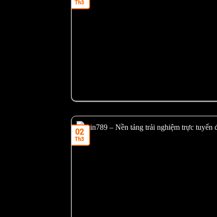
1. Tổng qu
Th3
Chính sách
mien tru trach nhiem
của win789 là tập hợp c
chơi phải tự chịu rủi ro. Trang này không chỉ mang tính 
luật.
Khi truy cập, đăng ký tài khoản hoặc tiếp tục sử dụng b
nhiệm được trình bày tại đây. Nếu không đồng thuận, ngư
2. Phạm 
Chính sách mien tru trach nhiem tại win789 được áp dụn
02
Th3
Các tr
Website máy tính, phi
Các chương
Mọi nội dung thôn