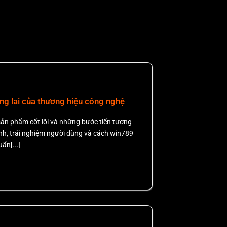
ng lai của thương hiệu công nghệ
ản phẩm cốt lõi và những bước tiến tương
ranh, trải nghiệm người dùng và cách win789
ẩn[...]