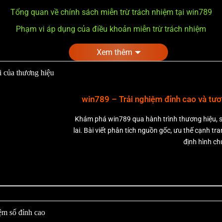
Tổng quan về chính sách miễn trừ trách nhiệm tại win789
Phạm vi áp dụng của điều khoản miễn trừ trách nhiệm
Win789 không bảo đảm thắng lợi hay lợi nhuận
Xem thêm
Rủi ro tài chính & quản lý ngân sách khi cá cược
Miễn trừ liên quan đến nội dung & thông tin trên trang
Sự cố kỹ thuật, bảo trì hệ thống & gián đoạn dịch vụ
win789 – Trải nghiệm đỉnh cao và tươ
Liên kết bên thứ ba & quảng cáo ngoài kiểm soát
Khám phá win789 qua hành trình thương hiệu, s
lai. Bài viết phân tích nguồn gốc, ưu thế cạnh t
Trách nhiệm & nghĩa vụ của người chơi tại win789
định hình chu
Bảo mật, quyền riêng tư và giới hạn trách nhiệm liên quan
Miễn trừ trách nhiệm pháp lý & khung pháp luật áp dụng
Hướng dẫn sử dụng
một cách an toàn & minh bạch
Kết luận: Vì sao nên đọc kỹ mien tru trach nhiem win789?