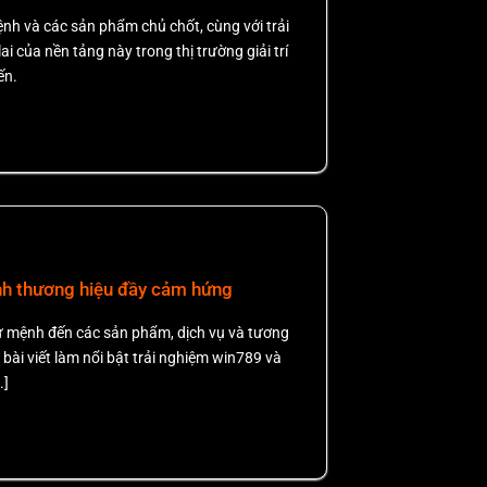
mệnh và các sản phẩm chủ chốt, cùng với trải
 của nền tảng này trong thị trường giải trí
ến.
ọc tập hay công việc.
“gỡ gạc”.
ình thương hiệu đầy cảm hứng
á cược.
, sứ mệnh đến các sản phẩm, dịch vụ và tương
quyền sở hữu hợp pháp.
, bài viết làm nổi bật trải nghiệm win789 và
a mình.
.]
 trang win789
, mang tính thông tin chung,
không phải
là lời khuyên tài