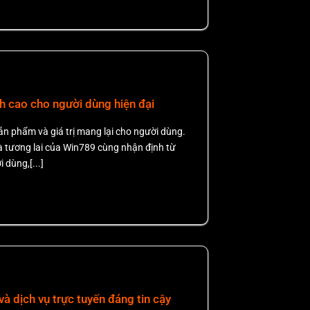
ừ trách nhiệm vẫn được áp dụng một cách thống nhất.
ho người chơi
 Vì vậy, nhà cái
không bảo đảm
bất kỳ tỷ lệ thắng cố định,
nh cao cho người dùng hiện đại
ếu tố may mắn, phong độ đội bóng, kết quả trận đấu, cũng
 phẩm và giá trị mang lại cho người dùng.
mất một phần hoặc toàn bộ số tiền cược.
và tương lai của Win789 cùng nhận định từ
 dùng,[...]
i.
ời chơi.
bên thứ ba quảng bá.
á cược
à dịch vụ trực tuyến đáng tin cậy
i chơi phải tự đánh giá khả năng tài chính của bản thân